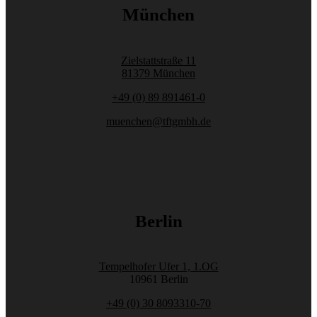
München
Zielstattstraße 11
81379 München
+49 (0) 89 891461-0
muenchen@tftgmbh.de
Berlin
Tempelhofer Ufer 1, 1.OG
10961 Berlin
+49 (0) 30 8093310-70