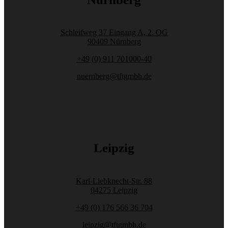
Schleifweg 37 Eingang A, 2. OG
90409 Nürnberg
+49 (0) 911 701000-40
nuernberg@tftgmbh.de
Leipzig
Karl-Liebknecht-Str. 88
04275 Leipzig
+49 (0) 176 566 36 704
leipzig@tftgmbh.de