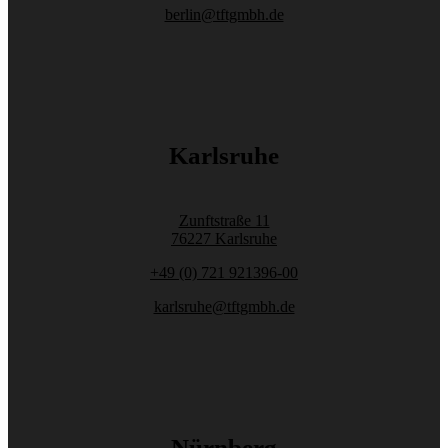
berlin@tftgmbh.de
Karlsruhe
Zunftstraße 11
76227 Karlsruhe
+49 (0) 721 921396-00
karlsruhe@tftgmbh.de
Nürnberg